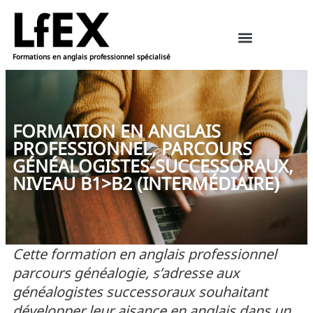
Formations en anglais professionnel spécialisé
Ressources pédagogiques – anglais
Réserver une formation
FORMATION EN ANGLAIS
PROFESSIONNEL, PARCOURS
GÉNÉALOGISTES-SUCCESSORAUX,
NIVEAU B1>B2 (INTERMÉDIAIRE)
Cette formation en anglais professionnel
parcours généalogie, s’adresse aux
généalogistes successoraux souhaitant
développer leur aisance en anglais dans un