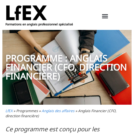
Formations en anglais professionnel spécialisé
Ressources pédagogiques – anglais
Réserver une formation
PROGRAMME : ANGLAIS
FINANCIER (CFO, DIRECTION
FINANCIÈRE)
LfEX
»
Programmes
»
Anglais des affaires
»
Anglais Financier (CFO,
direction financière)
Ce programme est conçu pour les