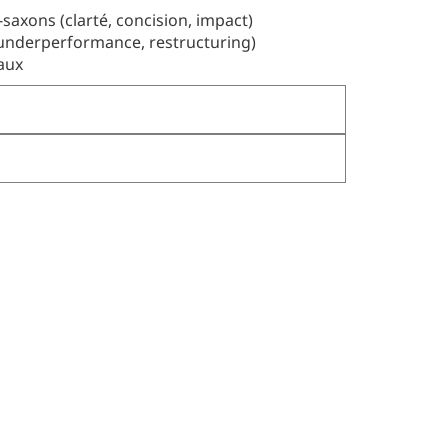
axons (clarté, concision, impact)
 underperformance, restructuring)
aux