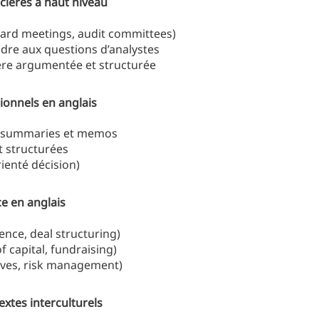
cières à haut niveau
oard meetings, audit committees)
ndre aux questions d’analystes
ère argumentée et structurée
ionnels en anglais
ve summaries et memos
t structurées
rienté décision)
ce en anglais
gence, deal structuring)
f capital, fundraising)
tives, risk management)
tes interculturels