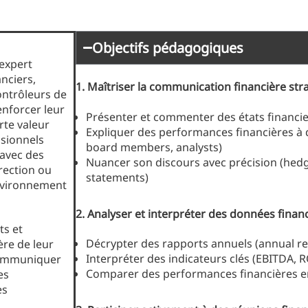
Objectifs pédagogiques
 expert
nciers,
1.
Maîtriser la communication financière str
ontrôleurs de
enforcer leur
Présenter et commenter des états financie
rte valeur
Expliquer des performances financières à d
ssionnels
board members, analysts)
 avec des
Nuancer son discours avec précision (hedg
irection ou
statements)
environnement
2.
Analyser et interpréter des données financ
ts et
Décrypter des rapports annuels (annual re
ère de leur
Interpréter des indicateurs clés (EBITDA, ROI
communiquer
Comparer des performances financières e
es
es