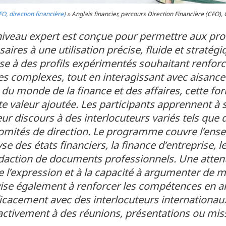
FO, direction financière)
»
Anglais financier, parcours Direction Financière (CFO),
 niveau expert est conçue pour permettre aux pro
ires à une utilisation précise, fluide et stratégi
sse à des profils expérimentés souhaitant renforc
s complexes, tout en interagissant avec aisanc
s du monde de la finance et des affaires, cette 
 valeur ajoutée. Les participants apprennent à st
ur discours à des interlocuteurs variés tels que 
mités de direction. Le programme couvre l’ense
e des états financiers, la finance d’entreprise, l
édaction de documents professionnels. Une attenti
 de l’expression et à la capacité à argumenter de
vise également à renforcer les compétences en an
icacement avec des interlocuteurs internation
r activement à des réunions, présentations ou mis