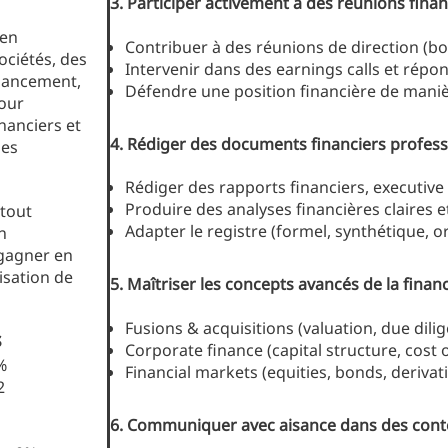
3.
Participer activement à des réunions finan
 en
Contribuer à des réunions de direction (b
ociétés, des
Intervenir dans des earnings calls et répo
inancement,
Défendre une position financière de mani
pour
nanciers et
4.
Rédiger des documents financiers profess
des
Rédiger des rapports financiers, executi
Produire des analyses financières claires e
 tout
Adapter le registre (formel, synthétique, o
n
 gagner en
lisation de
5.
Maîtriser les concepts avancés de la finan
Fusions & acquisitions (valuation, due dili
s
Corporate finance (capital structure, cost o
%
Financial markets (equities, bonds, deriva
2
6.
Communiquer avec aisance dans des contex