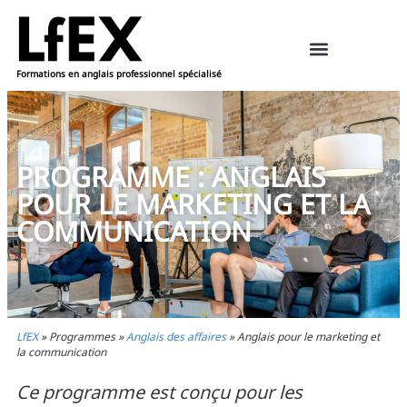
Formations en anglais professionnel spécialisé
Ressources pédagogiques – anglais
Réserver une formation
PROGRAMME : ANGLAIS
POUR LE MARKETING ET LA
COMMUNICATION
LfEX
»
Programmes
»
Anglais des affaires
»
Anglais pour le marketing et
la communication
Ce programme est conçu pour les